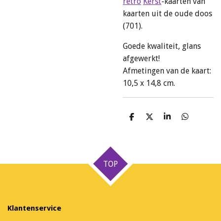
retro
Kerst
-kaarten van
kaarten uit de oude doos
(701).
Goede kwaliteit, glans
afgewerkt!
Afmetingen van de kaart:
10,5 x 14,8 cm.
D
D
S
D
e
e
h
e
l
e
a
l
e
l
r
e
n
e
n
TOP
Klantenservice