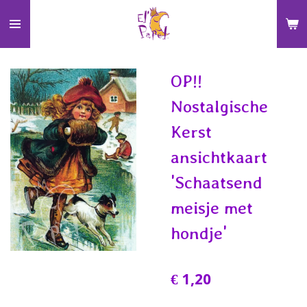
Ga
direct
naar
de
OP!!
hoofdinhoud
Nostalgische
Kerst
ansichtkaart
'Schaatsend
meisje met
hondje'
€ 1,20