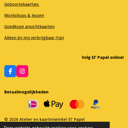
Geboortekaartjes
Workshops & lessen
Goedkope ansichtkaarten
Alleen bij mij verkrijgbaar (tip)
Volg El' Papel online!
F
I
a
n
c
s
e
t
Betaalmogelijkheden
b
a
o
g
o
r
k
a
m
© 2026 Atelier en kaartenwinkel El' Papel
Powered by
JouwWeb