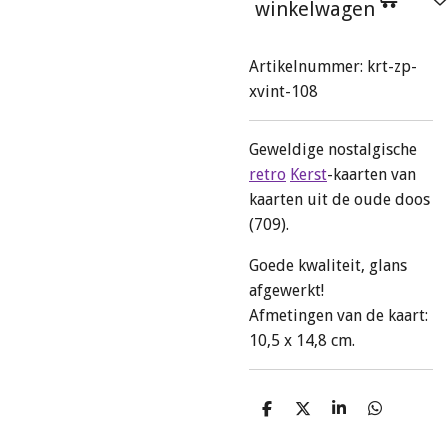
winkelwagen
Artikelnummer:
krt-zp-
xvint-108
Geweldige nostalgische
retro
Kerst
-kaarten van
kaarten uit de oude doos
(709).
Goede kwaliteit, glans
afgewerkt!
Afmetingen van de kaart:
10,5 x 14,8 cm.
D
D
S
D
e
e
h
e
l
e
a
l