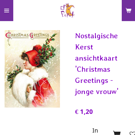
Ga
direct
naar
de
Nostalgische
hoofdinhoud
Kerst
ansichtkaart
'Christmas
Greetings -
jonge vrouw'
€ 1,20
In