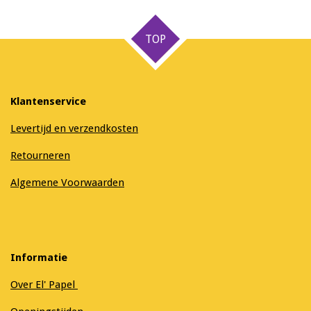
e
l
r
e
n
e
n
TOP
Klantenservice
Levertijd en verzendkosten
Retourneren
Algemene Voorwaarden
Informatie
Over El' Papel