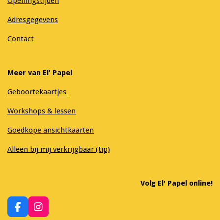
Openingstijden
Adresgegevens
Contact
Meer van El' Papel
Geboortekaartjes
Workshops & lessen
Goedkope ansichtkaarten
Alleen bij mij verkrijgbaar (tip)
Volg El' Papel online!
F
I
a
n