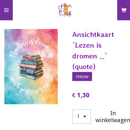
Ga
direct
naar
de
Ansichtkaart
hoofdinhoud
`Lezen is
dromen ...`
(quote)
nieuw
€ 1,30
In
winkelwage