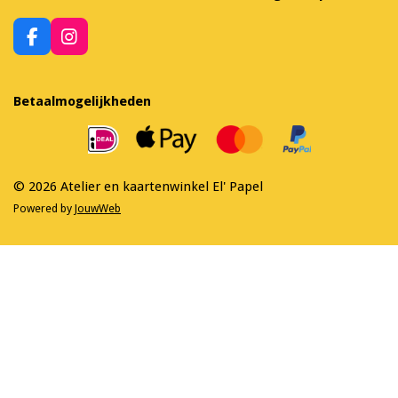
F
I
a
n
c
s
e
t
Betaalmogelijkheden
b
a
o
g
o
r
k
a
m
© 2026 Atelier en kaartenwinkel El' Papel
Powered by
JouwWeb