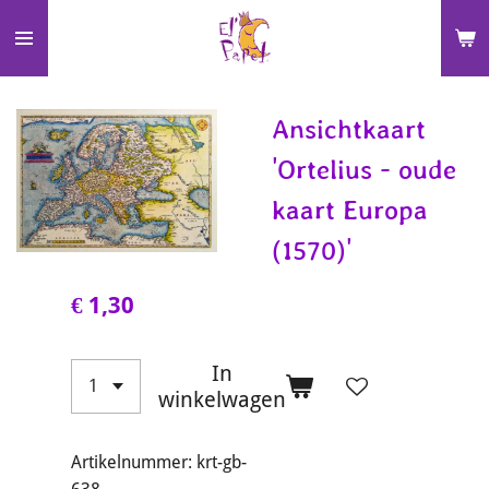
Ga
direct
naar
de
Ansichtkaart
hoofdinhoud
'Ortelius - oude
kaart Europa
(1570)'
€ 1,30
In
winkelwagen
Artikelnummer:
krt-gb-