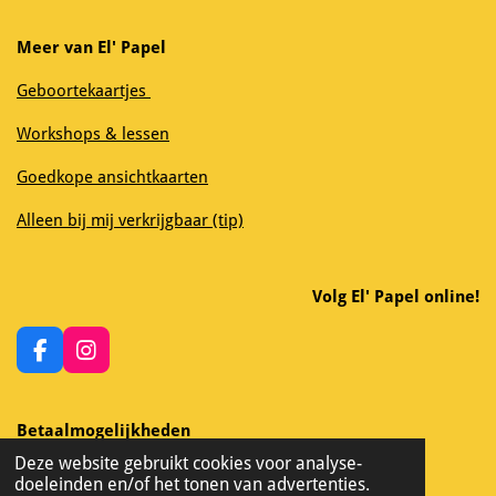
Meer van El' Papel
Geboortekaartjes
Workshops & lessen
Goedkope ansichtkaarten
Alleen bij mij verkrijgbaar (tip)
Volg El' Papel online!
F
I
a
n
c
s
e
t
Betaalmogelijkheden
b
a
Deze website gebruikt cookies voor analyse-
o
g
doeleinden en/of het tonen van advertenties.
o
r