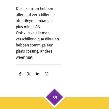
Deze kaarten hebben
allemaal verschillende
afmetingen, maar zijn
plus minus A6.
Ook zijn ze allemaal
verschillend qua dikte en
hebben sommige een
glans coating, andere
weer mat.
D
D
S
D
e
e
h
e
l
e
a
l
e
l
r
e
n
e
n
TOP