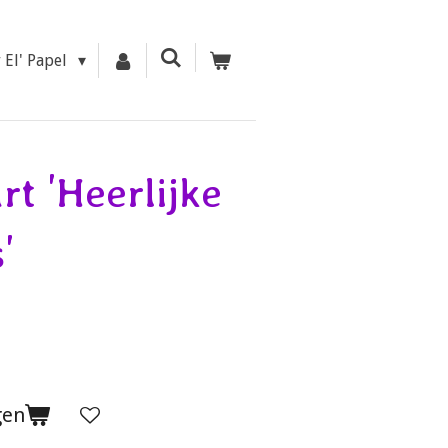
r El' Papel
rt 'Heerlijke
'
gen