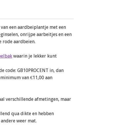
e van een aardbeiplantje met een
inselen, onrijpe aarbeitjes en een
ge rode aardbeien.
belbak
waarin je lekker kunt
n de code: GB10PROCENT in, dan
en minimum van €11,00 aan
al verschillende afmetingen, maar
illend qua dikte en hebben
, andere weer mat.