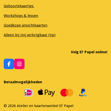
Geboortekaartjes
Workshops & lessen
Goedkope ansichtkaarten
Alleen bij mij verkrijgbaar (tip)
Volg El' Papel online!
F
I
a
n
c
s
e
t
Betaalmogelijkheden
b
a
o
g
o
r
k
a
m
© 2026 Atelier en kaartenwinkel El' Papel