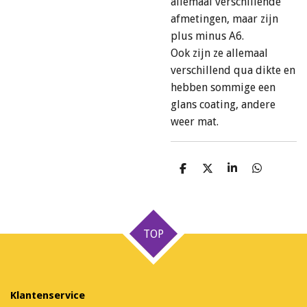
allemaal verschillende
afmetingen, maar zijn
plus minus A6.
Ook zijn ze allemaal
verschillend qua dikte en
hebben sommige een
glans coating, andere
weer mat.
D
D
S
D
e
e
h
e
l
e
a
l
e
l
r
e
n
e
n
TOP
Klantenservice