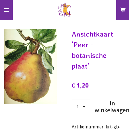
Ga
direct
naar
de
Ansichtkaart
hoofdinhoud
'Peer -
botanische
plaat'
€ 1,20
In
winkelwage
Artikelnummer:
krt-gb-