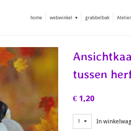
home
webwinkel
grabbelbak
Atelie
Ansichtkaa
tussen her
€ 1,20
In winkelwa