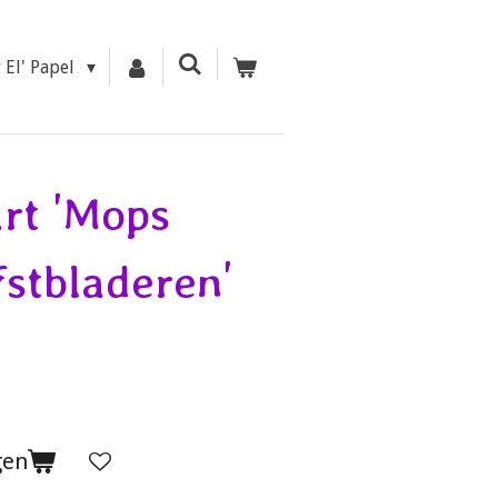
r El' Papel
rt 'Mops
fstbladeren'
gen