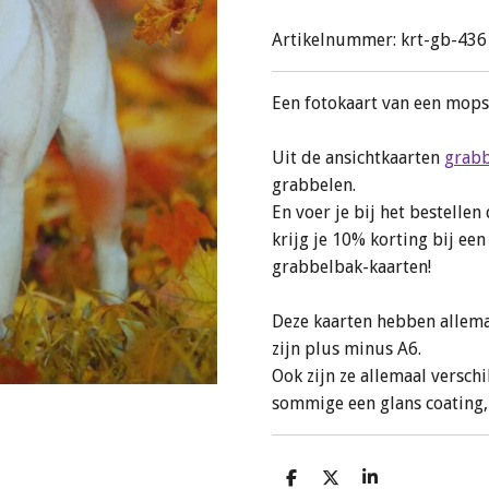
Artikelnummer:
krt-gb-436
Een fotokaart van een mops
Uit de ansichtkaarten
grab
grabbelen.
En voer je bij het bestelle
krijg je 10% korting bij e
grabbelbak-kaarten!
Deze kaarten hebben allema
zijn plus minus A6.
Ook zijn ze allemaal versch
sommige een glans coating
D
D
S