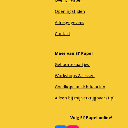
Over El' Papel
Openingstijden
Adresgegevens
Contact
Meer van El' Papel
Geboortekaartjes
Workshops & lessen
Goedkope ansichtkaarten
Alleen bij mij verkrijgbaar (tip)
Volg El' Papel online!