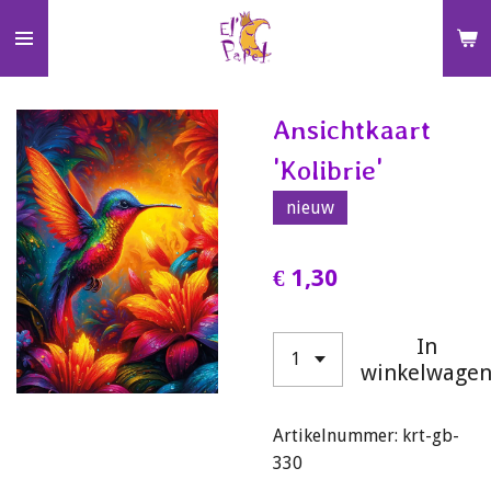
Ga
direct
naar
de
Ansichtkaart
hoofdinhoud
'Kolibrie'
nieuw
€ 1,30
In
winkelwage
Artikelnummer:
krt-gb-
330