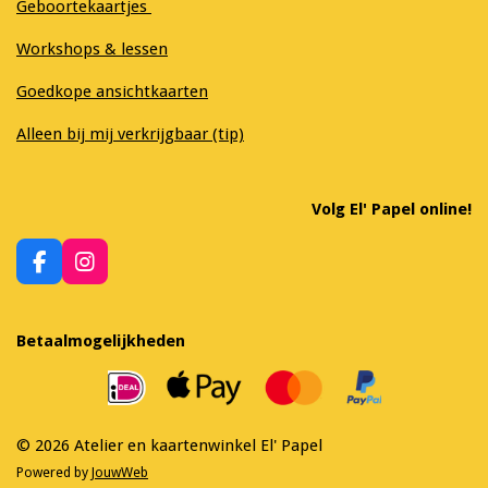
Geboortekaartjes
Workshops & lessen
Goedkope ansichtkaarten
Alleen bij mij verkrijgbaar (tip)
Volg El' Papel online!
F
I
a
n
c
s
e
t
Betaalmogelijkheden
b
a
o
g
o
r
k
a
m
© 2026 Atelier en kaartenwinkel El' Papel
Powered by
JouwWeb