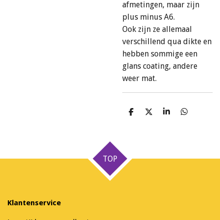
afmetingen, maar zijn
plus minus A6.
Ook zijn ze allemaal
verschillend qua dikte en
hebben sommige een
glans coating, andere
weer mat.
D
D
S
D
e
e
h
e
l
e
a
l
e
l
r
e
n
e
n
TOP
Klantenservice