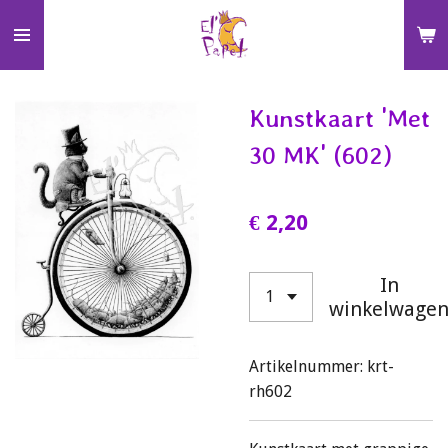
Ga
direct
naar
de
Kunstkaart 'Met
hoofdinhoud
30 MK' (602)
€ 2,20
In
winkelwage
Artikelnummer:
krt-
rh602