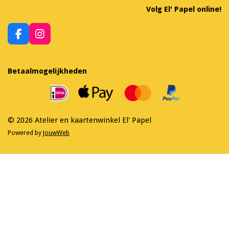
Volg El' Papel online!
F
I
a
n
c
s
e
t
Betaalmogelijkheden
b
a
o
g
o
r
k
a
m
© 2026 Atelier en kaartenwinkel El' Papel
Powered by
JouwWeb