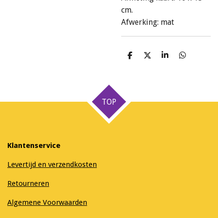
cm.
Afwerking: mat
D
D
S
D
e
e
h
e
l
e
a
l
e
l
r
e
n
e
n
TOP
Klantenservice
Levertijd en verzendkosten
Retourneren
Algemene Voorwaarden