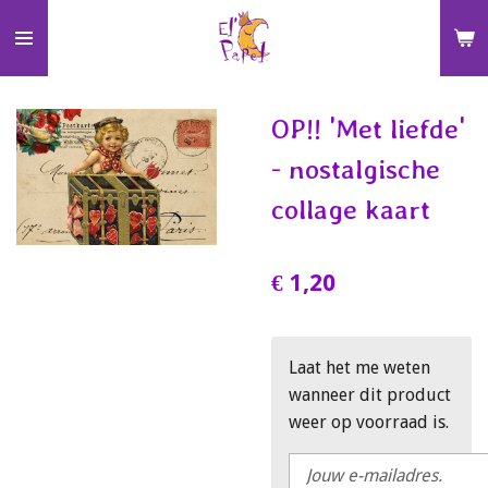
Ga
direct
naar
de
OP!! 'Met liefde'
hoofdinhoud
- nostalgische
collage kaart
€ 1,20
Laat het me weten
wanneer dit product
weer op voorraad is.