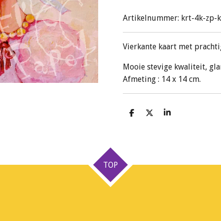
Artikelnummer:
krt-4k-zp-
Vierkante kaart met prachti
Mooie stevige kwaliteit, gl
Afmeting : 14 x 14 cm.
D
D
S
e
e
h
l
e
a
e
l
r
n
e
TOP