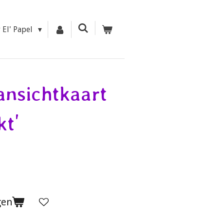
r El' Papel
ansichtkaart
kt'
gen