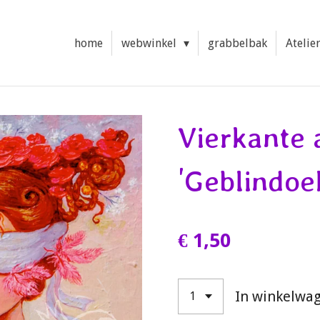
home
webwinkel
grabbelbak
Atelie
Vierkante 
'Geblindoe
€ 1,50
In winkelwa