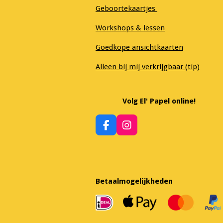
Geboortekaartjes
Workshops & lessen
Goedkope ansichtkaarten
Alleen bij mij verkrijgbaar (tip)
Volg El' Papel online!
F
I
a
n
c
s
e
t
b
a
o
g
Betaalmogelijkheden
o
r
k
a
m