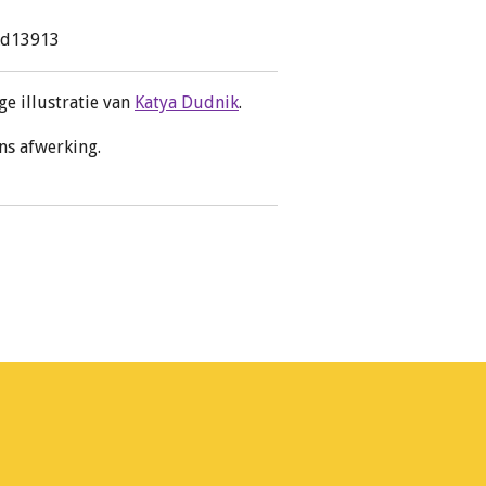
kd13913
ge illustratie van
Katya Dudnik
.
ans afwerking.