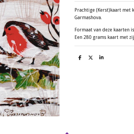
Prachtige (Kerst)kaart met k
Garmashova.
Formaat van deze kaarten i
Een 280 grams kaart met zi
D
D
S
e
e
h
l
e
a
e
l
r
n
e