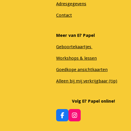
Adresgegevens
Contact
Meer van El' Papel
Geboortekaartjes
Workshops & lessen
Goedkope ansichtkaarten
Alleen bij mij verkrijgbaar (tip)
Volg El' Papel online!
F
I
a
n
c
s