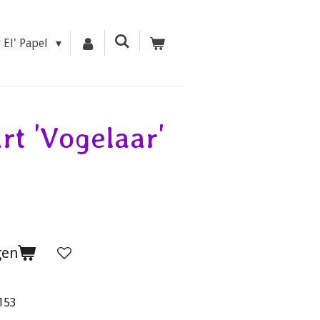
r El' Papel
rt 'Vogelaar'
gen
k153