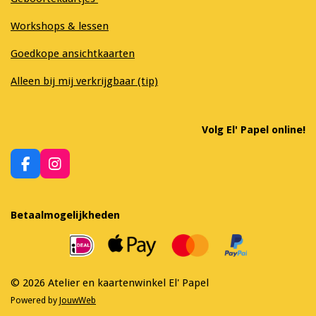
Workshops & lessen
Goedkope ansichtkaarten
Alleen bij mij verkrijgbaar (tip)
Volg El' Papel online!
F
I
a
n
c
s
e
t
Betaalmogelijkheden
b
a
o
g
o
r
k
a
m
© 2026 Atelier en kaartenwinkel El' Papel
Powered by
JouwWeb