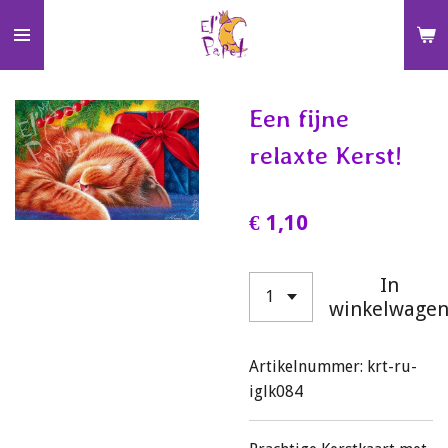
Ga
direct
naar
de
Een fijne
hoofdinhoud
relaxte Kerst!
€ 1,10
In
winkelwage
Artikelnummer:
krt-ru-
iglk084