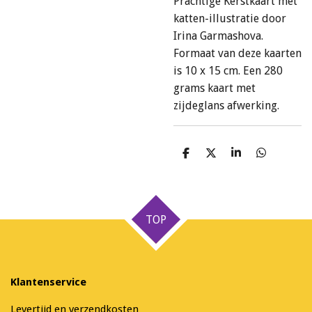
Prachtige Kerstkaart met
katten-illustratie door
Irina Garmashova.
Formaat van deze kaarten
is 10 x 15 cm. Een 280
grams kaart met
zijdeglans afwerking.
D
D
S
D
e
e
h
e
l
e
a
l
e
l
r
e
n
e
n
TOP
Klantenservice
Levertijd en verzendkosten