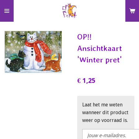
Ga
direct
naar
de
OP!!
hoofdinhoud
Ansichtkaart
'Winter pret'
€ 1,25
Laat het me weten
wanneer dit product
weer op voorraad is.