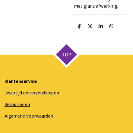
met glans afwerking.
D
D
S
D
e
e
h
e
l
e
a
l
e
l
r
e
n
e
n
TOP
Klantenservice
Levertijd en verzendkosten
Retourneren
Algemene Voorwaarden