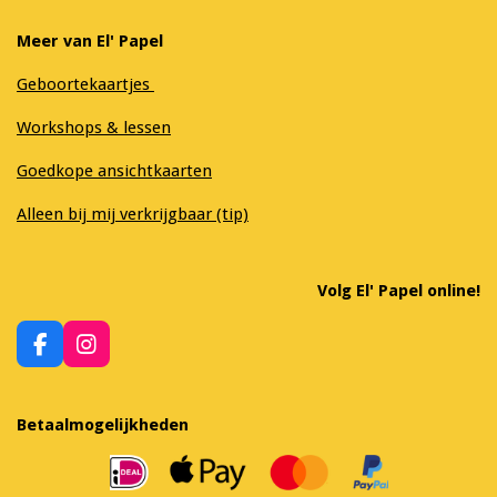
Meer van El' Papel
Geboortekaartjes
Workshops & lessen
Goedkope ansichtkaarten
Alleen bij mij verkrijgbaar (tip)
Volg El' Papel online!
F
I
a
n
c
s
e
t
Betaalmogelijkheden
b
a
o
g
o
r