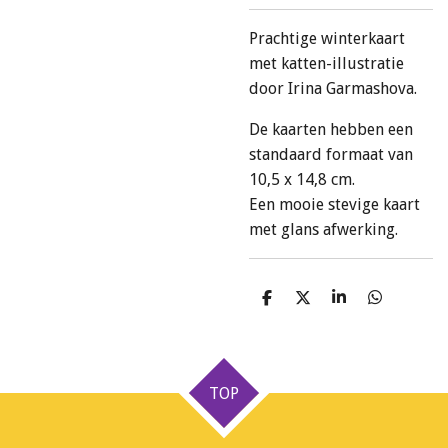
Prachtige winterkaart
met katten-illustratie
door Irina Garmashova.
De kaarten hebben een
standaard formaat van
10,5 x 14,8 cm.
Een mooie stevige kaart
met glans afwerking.
D
D
S
D
e
e
h
e
l
e
a
l
e
l
r
e
n
e
n
TOP