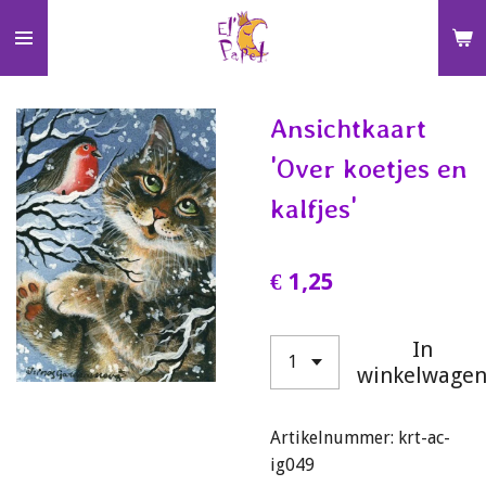
Ga
direct
naar
de
Ansichtkaart
hoofdinhoud
'Over koetjes en
kalfjes'
€ 1,25
In
winkelwage
Artikelnummer:
krt-ac-
ig049