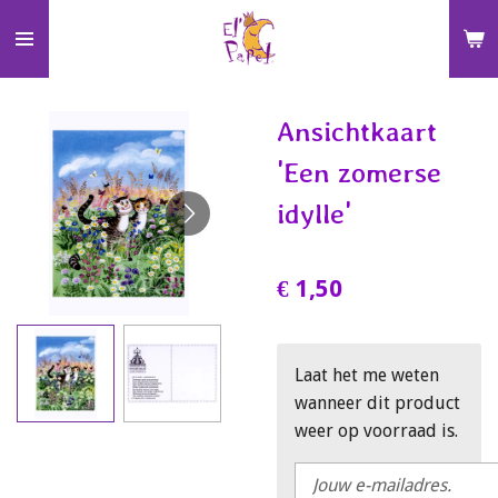
Ga
direct
naar
de
Ansichtkaart
hoofdinhoud
'Een zomerse
idylle'
€ 1,50
Laat het me weten
wanneer dit product
weer op voorraad is.