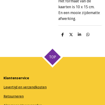
Het formaat van de
kaarten is 10 x 15 cm.
En een mooie zijdematte
afwerking.
D
D
S
D
e
e
h
e
l
e
a
l
e
l
r
e
n
e
n
TOP
Klantenservice
Levertijd en verzendkosten
Retourneren