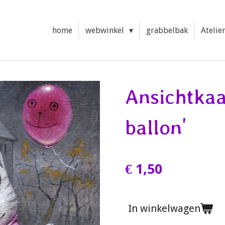
home
webwinkel
grabbelbak
Atelie
Ansichtkaa
ballon'
€ 1,50
In winkelwagen