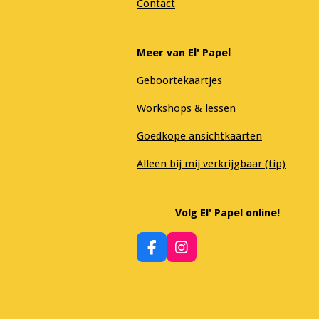
Contact
Meer van El' Papel
Geboortekaartjes
Workshops & lessen
Goedkope ansichtkaarten
Alleen bij mij verkrijgbaar (tip)
Volg El' Papel online!
F
I
a
n
c
s
e
t
b
a