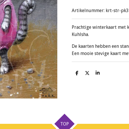
Artikelnummer:
krt-str-pk
Prachtige winterkaart met k
Kuhlsha.
De kaarten hebben een stan
Een mooie stevige kaart met
D
D
S
e
e
h
l
e
a
e
l
r
n
e
TOP