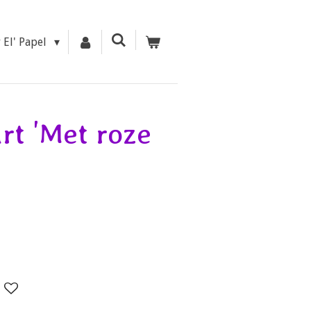
r El' Papel
rt 'Met roze