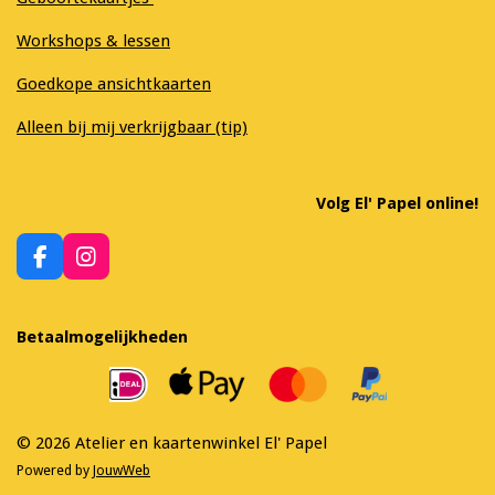
Workshops & lessen
Goedkope ansichtkaarten
Alleen bij mij verkrijgbaar (tip)
Volg El' Papel online!
F
I
a
n
c
s
e
t
Betaalmogelijkheden
b
a
o
g
o
r
k
a
m
© 2026 Atelier en kaartenwinkel El' Papel
Powered by
JouwWeb