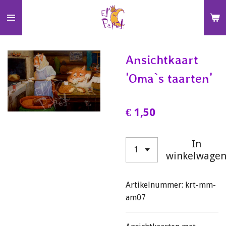
Ga
direct
naar
de
Ansichtkaart
hoofdinhoud
'Oma`s taarten'
€ 1,50
In
winkelwage
Artikelnummer:
krt-mm-
am07