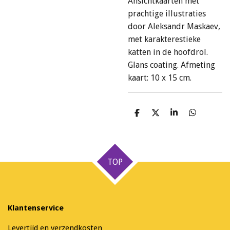
Ansichtkaarten met
prachtige illustraties
door Aleksandr Maskaev,
met karakterestieke
katten in de hoofdrol.
Glans coating. Afmeting
kaart: 10 x 15 cm.
D
D
S
D
e
e
h
e
l
e
a
l
e
l
r
e
n
e
n
TOP
Klantenservice
Levertijd en verzendkosten