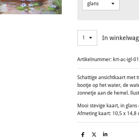
In winkelwa
Artikelnummer:
krt-ac-igl-0
Schattige ansichtkaart met 
bootje op het water, de wat
zonnetje aan de hemel. llus
Mooi stevige kaart, in glans 
Afmeting kaart: 10,5 x 14,8 
D
D
S