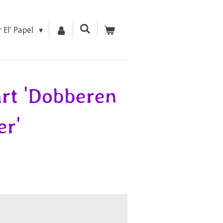
r El' Papel
rt 'Dobberen
er'