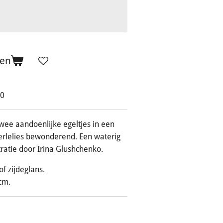
gen
10
twee aandoenlijke egeltjes in een
erlelies bewonderend. Een waterig
tratie door Irina Glushchenko.
of zijdeglans.
cm.