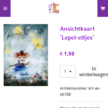
Ga
direct
naar
de
Ansichtkaart
hoofdinhoud
'Lepel-elfjes'
€ 1,50
In
winkelwage
Artikelnummer:
krt-an-
eb768