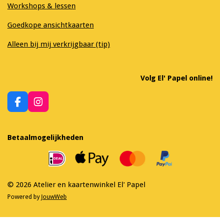
Workshops & lessen
Goedkope ansichtkaarten
Alleen bij mij verkrijgbaar (tip)
Volg El' Papel online!
F
I
a
n
c
s
e
t
Betaalmogelijkheden
b
a
o
g
o
r
k
a
m
© 2026 Atelier en kaartenwinkel El' Papel
Powered by
JouwWeb