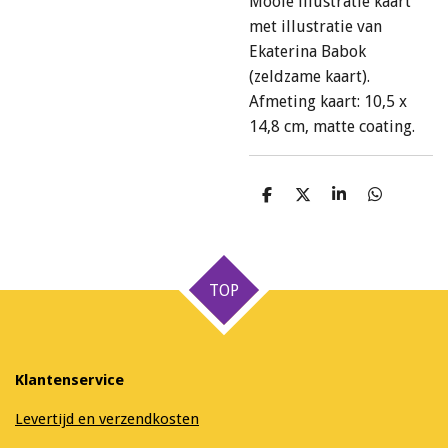
Mooie illustratie kaart
met illustratie van
Ekaterina Babok
(zeldzame kaart).
Afmeting kaart: 10,5 x
14,8 cm, matte coating.
D
D
S
D
e
e
h
e
l
e
a
l
e
l
r
e
n
e
n
TOP
Klantenservice
Levertijd en verzendkosten