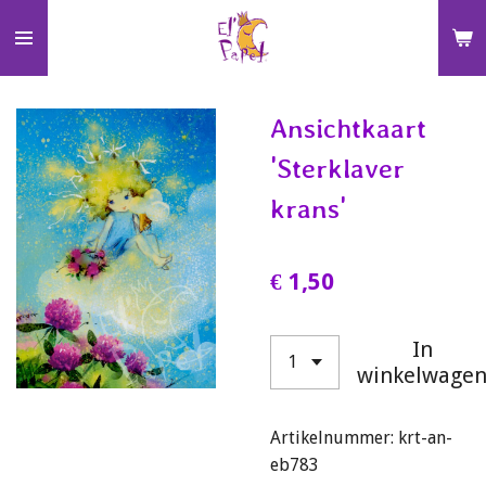
Ga
direct
naar
de
Ansichtkaart
hoofdinhoud
'Sterklaver
krans'
€ 1,50
In
winkelwage
Artikelnummer:
krt-an-
eb783