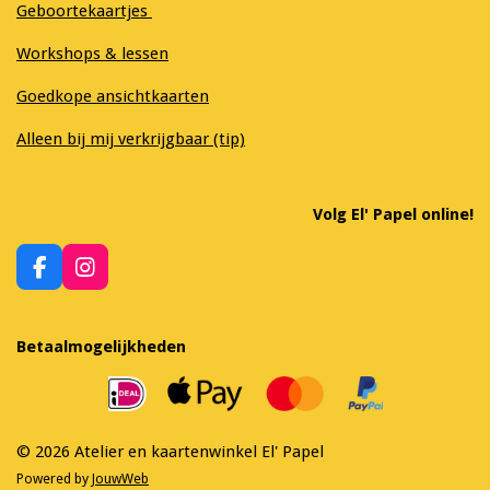
Geboortekaartjes
Workshops & lessen
Goedkope ansichtkaarten
Alleen bij mij verkrijgbaar (tip)
Volg El' Papel online!
F
I
a
n
c
s
e
t
Betaalmogelijkheden
b
a
o
g
o
r
k
a
m
© 2026 Atelier en kaartenwinkel El' Papel
Powered by
JouwWeb