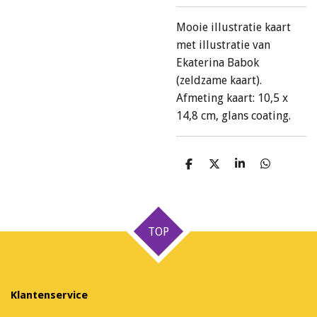
Mooie illustratie kaart
met illustratie van
Ekaterina Babok
(zeldzame kaart).
Afmeting kaart: 10,5 x
14,8 cm, glans coating.
D
D
S
D
e
e
h
e
l
e
a
l
e
l
r
e
n
e
n
TOP
Klantenservice