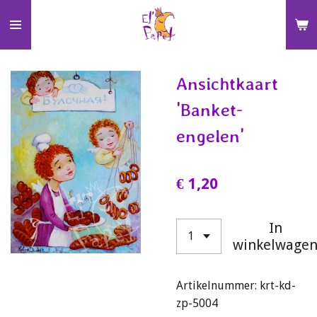
Ga
direct
naar
de
Ansichtkaart
hoofdinhoud
'Banket-
engelen'
€ 1,20
In
winkelwage
Artikelnummer:
krt-kd-
zp-5004