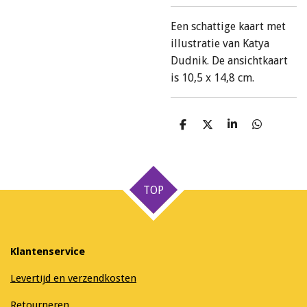
Een schattige kaart met
illustratie van Katya
Dudnik. De ansichtkaart
is 10,5 x 14,8 cm.
D
D
S
D
e
e
h
e
l
e
a
l
e
l
r
e
n
e
n
TOP
Klantenservice
Levertijd en verzendkosten
Retourneren