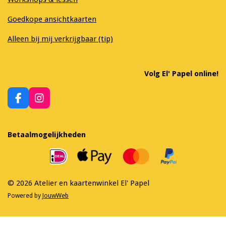
Goedkope ansichtkaarten
Alleen bij mij verkrijgbaar (tip)
Volg El' Papel online!
F
I
a
n
c
s
e
t
Betaalmogelijkheden
b
a
o
g
o
r
k
a
m
© 2026 Atelier en kaartenwinkel El' Papel
Powered by
JouwWeb