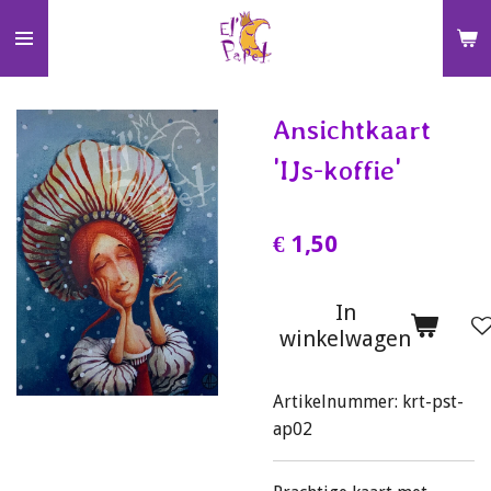
Ga
direct
naar
de
Ansichtkaart
hoofdinhoud
'IJs-koffie'
€ 1,50
In
winkelwagen
Artikelnummer:
krt-pst-
ap02