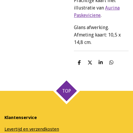
Prachtige kaart met
illustratie van
Aurina
Paskeviciene
.
Glans afwerking.
Afmeting kaart: 10,5 x
14,8 cm.
D
D
S
D
e
e
h
e
l
e
a
l
e
l
r
e
n
e
n
TOP
Klantenservice
Levertijd en verzendkosten