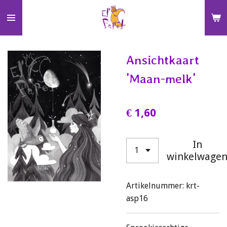
Ga
direct
naar
de
Ansichtkaart
hoofdinhoud
'Maan-melk'
€ 1,60
In
winkelwage
Artikelnummer:
krt-
asp16