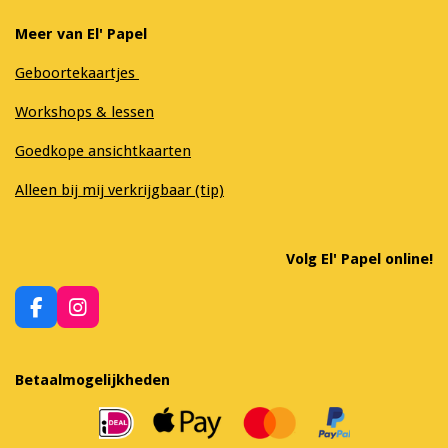
Meer van El' Papel
Geboortekaartjes
Workshops & lessen
Goedkope ansichtkaarten
Alleen bij mij verkrijgbaar (tip)
Volg El' Papel online!
F
I
a
n
c
s
e
t
Betaalmogelijkheden
b
a
o
g
o
r
k
a