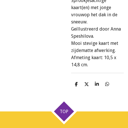
Sprookjesachtige
kaart(en) met jonge
vrouwop het dak in de
sneeuw.
Geïllustreerd door Anna
Speshilova.
Mooi stevige kaart met
zijdematte afwerking.
Afmeting kaart: 10,5 x
14,8 cm.
D
D
S
D
e
e
h
e
l
e
a
l
e
l
r
e
n
e
n
TOP