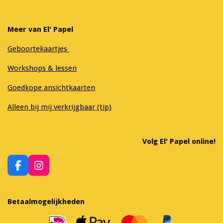
Meer van El' Papel
Geboortekaartjes
Workshops & lessen
Goedkope ansichtkaarten
Alleen bij mij verkrijgbaar (tip)
Volg El' Papel online!
F
I
a
n
c
s
e
t
Betaalmogelijkheden
b
a
o
g