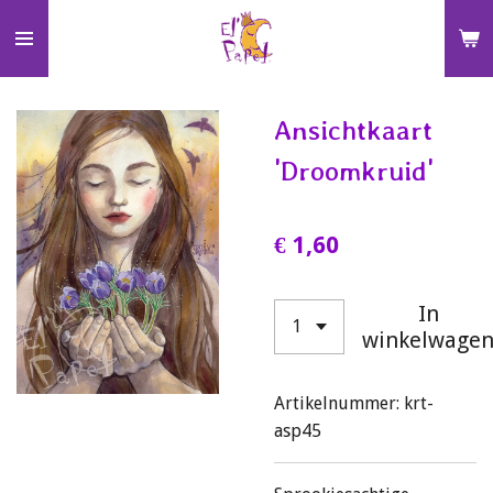
Ga
direct
naar
de
Ansichtkaart
hoofdinhoud
'Droomkruid'
€ 1,60
In
winkelwage
Artikelnummer:
krt-
asp45