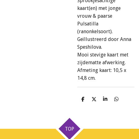
Sprookjesachtige
kaart(en) met jonge
vrouw & paarse
Pulsatilla
(ranonkelsoort).
Geïllustreerd door Anna
Speshilova.
Mooi stevige kaart met
zijdematte afwerking.
Afmeting kaart: 10,5 x
14,8 cm.
D
D
S
D
e
e
h
e
l
e
a
l
e
l
r
e
n
e
n
TOP