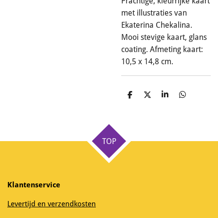
Prachtige, kleurrijke kaart
met illustraties van
Ekaterina Chekalina.
Mooi stevige kaart, glans
coating. Afmeting kaart:
10,5 x 14,8 cm.
D
D
S
D
e
e
h
e
l
e
a
l
e
l
r
e
n
e
n
TOP
Klantenservice
Levertijd en verzendkosten