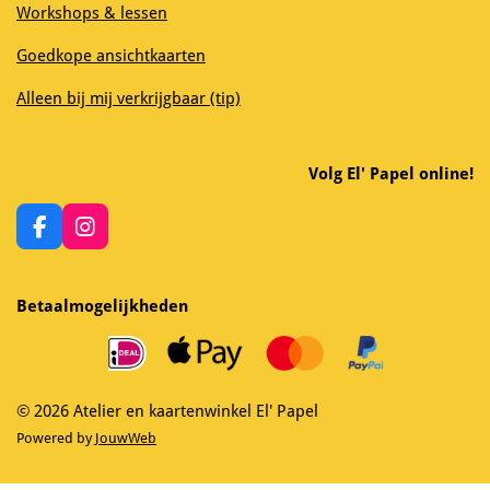
Workshops & lessen
Goedkope ansichtkaarten
Alleen bij mij verkrijgbaar (tip)
Volg El' Papel online!
F
I
a
n
c
s
e
t
Betaalmogelijkheden
b
a
o
g
o
r
k
a
m
© 2026 Atelier en kaartenwinkel El' Papel
Powered by
JouwWeb