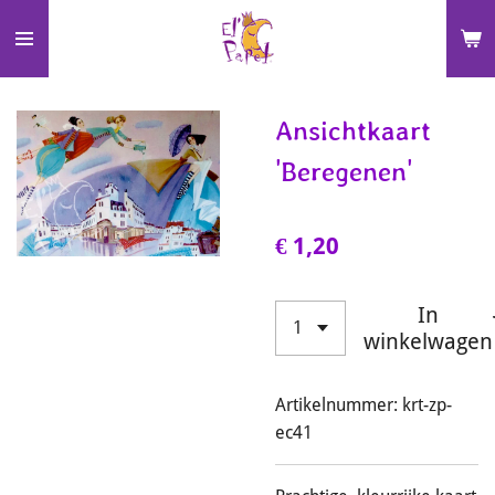
Ga
direct
naar
de
Ansichtkaart
hoofdinhoud
'Beregenen'
€ 1,20
In
winkelwagen
Artikelnummer:
krt-zp-
ec41