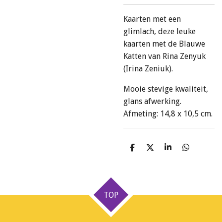
Kaarten met een
glimlach, deze leuke
kaarten met de Blauwe
Katten van Rina Zenyuk
(Irina Zeniuk).
Mooie stevige kwaliteit,
glans afwerking.
Afmeting: 14,8 x 10,5 cm.
D
D
S
D
e
e
h
e
l
e
a
l
e
l
r
e
n
e
n
TOP