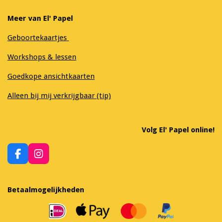
Meer van El' Papel
Geboortekaartjes
Workshops & lessen
Goedkope ansichtkaarten
Alleen bij mij verkrijgbaar (tip)
Volg El' Papel online!
F
I
a
n
c
s
e
t
Betaalmogelijkheden
b
a
o
g
o
r