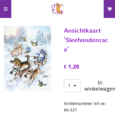
Ga
direct
naar
de
Ansichtkaart
hoofdinhoud
'Sleehondenrac
e'
€ 1,20
In
winkelwage
Artikelnummer:
krt-ac-
bk-321