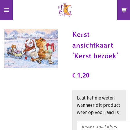
Ga
direct
naar
de
Kerst
hoofdinhoud
ansichtkaart
'Kerst bezoek'
€ 1,20
Laat het me weten
wanneer dit product
weer op voorraad is.