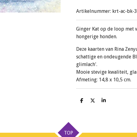
Artikelnummer:
krt-ac-bk-
Ginger Kat op de loop met 
hongerige honden.
Deze kaarten van Rina Zenyu
schattige en ondeugende Bl
glimlach'.
Mooie stevige kwaliteit, gl
Afmeting: 14,8 x 10,5 cm.
D
D
S
e
e
h
l
e
a
e
l
r
n
e
TOP