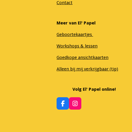
Contact
Meer van El' Papel
Geboortekaartjes
Workshops & lessen
Goedkope ansichtkaarten
Alleen bij mij verkrijgbaar (tip)
Volg El' Papel online!
F
I
a
n
c
s
e
t
b
a