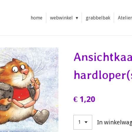
home
webwinkel
grabbelbak
Atelie
Ansichtkaa
hardloper(
€ 1,20
In winkelwa