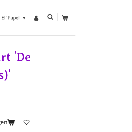
r El' Papel
rt 'De
s)'
gen