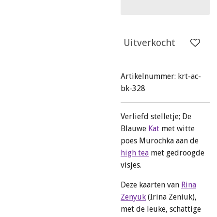
Uitverkocht
Artikelnummer:
krt-ac-
bk-328
Verliefd stelletje; De
Blauwe
Kat
met witte
poes Murochka aan de
high tea
met gedroogde
visjes.
Deze kaarten van
Rina
Zenyuk
(Irina Zeniuk),
met de leuke, schattige