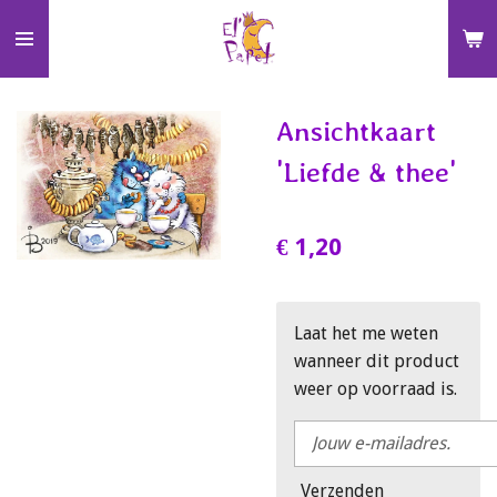
Ga
direct
naar
de
Ansichtkaart
hoofdinhoud
'Liefde & thee'
€ 1,20
Laat het me weten
wanneer dit product
weer op voorraad is.
Verzenden