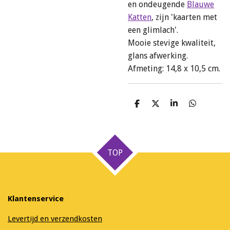
en ondeugende
Blauwe
Katten
, zijn 'kaarten met
een glimlach'.
Mooie stevige kwaliteit,
glans afwerking.
Afmeting: 14,8 x 10,5 cm.
D
D
S
D
e
e
h
e
l
e
a
l
e
l
r
e
n
e
n
TOP
Klantenservice
Levertijd en verzendkosten