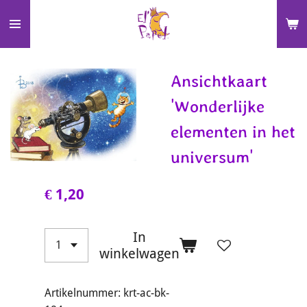
Ga
direct
naar
de
Ansichtkaart
hoofdinhoud
'Wonderlijke
elementen in het
universum'
€ 1,20
In
winkelwagen
Artikelnummer:
krt-ac-bk-