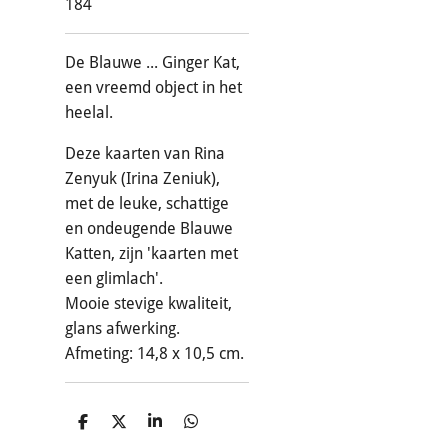
184
De Blauwe ... Ginger Kat,
een vreemd object in het
heelal.
Deze kaarten van Rina
Zenyuk (Irina Zeniuk),
met de leuke, schattige
en ondeugende Blauwe
Katten, zijn 'kaarten met
een glimlach'.
Mooie stevige kwaliteit,
glans afwerking.
Afmeting: 14,8 x 10,5 cm.
D
D
S
D
e
e
h
e