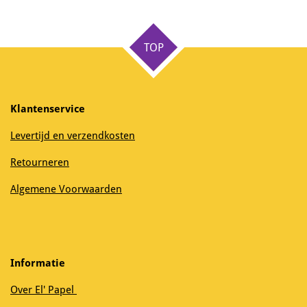
l
e
a
l
e
l
r
e
n
e
n
TOP
Klantenservice
Levertijd en verzendkosten
Retourneren
Algemene Voorwaarden
Informatie
Over El' Papel