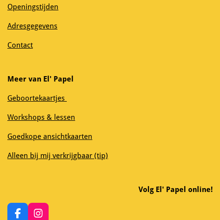
Openingstijden
Adresgegevens
Contact
Meer van El' Papel
Geboortekaartjes
Workshops & lessen
Goedkope ansichtkaarten
Alleen bij mij verkrijgbaar (tip)
Volg El' Papel online!
F
I