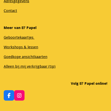
Adresgegevens
Contact
Meer van El' Papel
Geboortekaartjes
Workshops & lessen
Goedkope ansichtkaarten
Alleen bij mij verkrijgbaar (tip)
Volg El' Papel online!
F
I
a
n
c
s