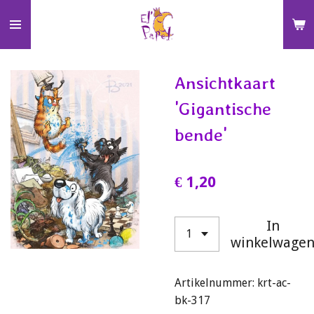
Ga
direct
naar
de
Ansichtkaart
hoofdinhoud
'Gigantische
bende'
€ 1,20
In
winkelwage
Artikelnummer:
krt-ac-
bk-317