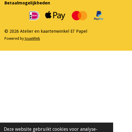
e
t
Betaalmogelijkheden
b
a
o
g
o
r
k
a
m
© 2026 Atelier en kaartenwinkel El' Papel
Powered by
JouwWeb
Deze website gebruikt cookies voor analyse-