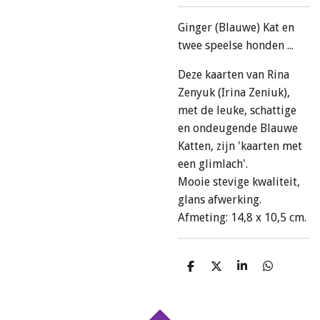
Ginger (Blauwe) Kat en
twee speelse honden ...
Deze kaarten van Rina
Zenyuk (Irina Zeniuk),
met de leuke, schattige
en ondeugende Blauwe
Katten, zijn 'kaarten met
een glimlach'.
Mooie stevige kwaliteit,
glans afwerking.
Afmeting: 14,8 x 10,5 cm.
D
D
S
D
e
e
h
e
l
e
a
l
e
l
r
e
n
e
n