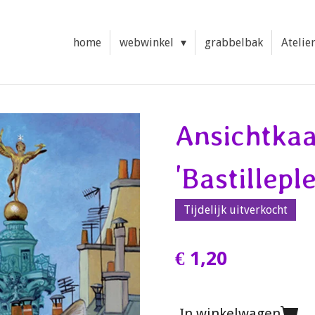
home
webwinkel
grabbelbak
Atelie
Ansichtkaa
'Bastilleple
Tijdelijk uitverkocht
€ 1,20
In winkelwagen