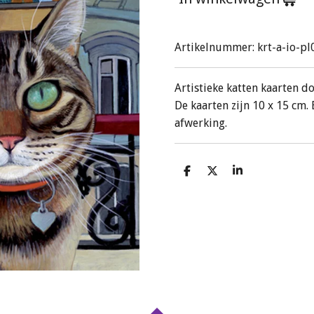
Artikelnummer:
krt-a-io-p
Artistieke katten kaarten do
De kaarten zijn 10 x 15 cm
afwerking.
D
D
S
e
e
h
l
e
a
e
l
r
n
e