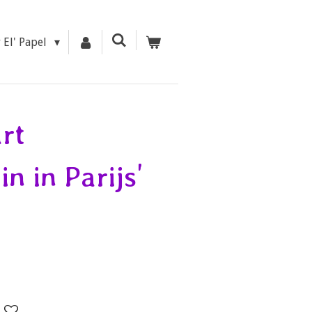
r El' Papel
rt
in in Parijs'