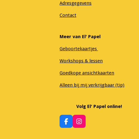
Adresgegevens
Contact
Meer van El' Papel
Geboortekaartjes
Workshops & lessen
Goedkope ansichtkaarten
Alleen bij mij verkrijgbaar (tip)
Volg El' Papel online!
F
I
a
n
c
s