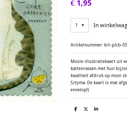
€ 1,95
In winkelwa
Artikelnummer:
krt-plcb-0
Mooie illustratiekaart uit e
kattenrassen met hun bijz
kwaliteit afdruk op mooi ste
Sztyma. De kaart is mat afg
envelop!)
D
D
S
e
e
h
l
e
a
e
l
r