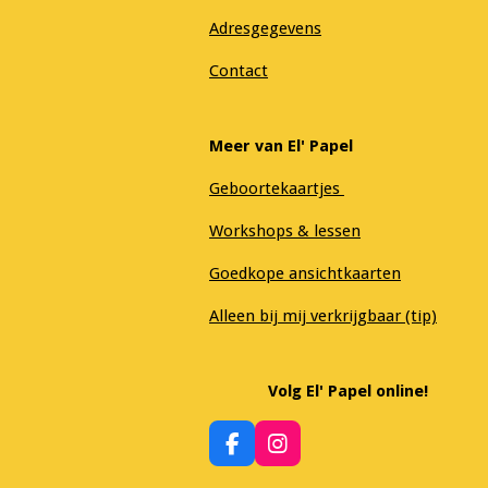
Adresgegevens
Contact
Meer van El' Papel
Geboortekaartjes
Workshops & lessen
Goedkope ansichtkaarten
Alleen bij mij verkrijgbaar (tip)
Volg El' Papel online!
F
I
a
n