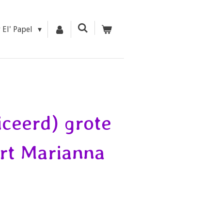
r El' Papel
ceerd) grote
rt Marianna