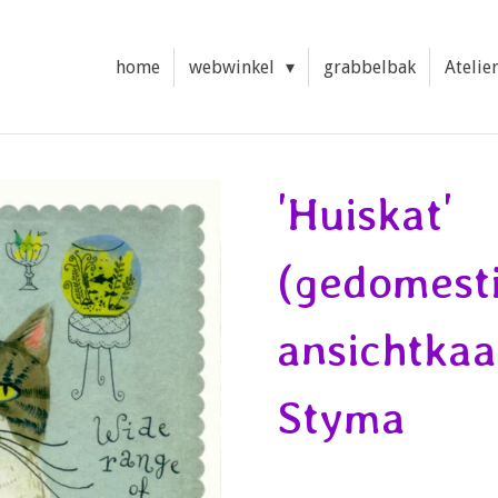
home
webwinkel
grabbelbak
Atelie
'Huiskat'
(gedomesti
ansichtkaa
Styma