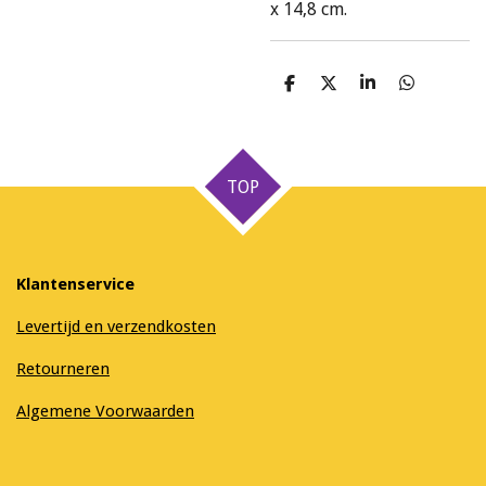
x 14,8 cm.
D
D
S
D
e
e
h
e
l
e
a
l
e
l
r
e
n
e
n
TOP
Klantenservice
Levertijd en verzendkosten
Retourneren
Algemene Voorwaarden