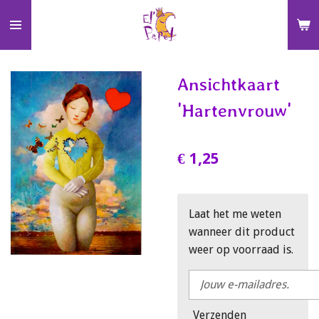
Ga
direct
naar
de
Ansichtkaart
hoofdinhoud
'Hartenvrouw'
€ 1,25
Laat het me weten
wanneer dit product
weer op voorraad is.
Verzenden