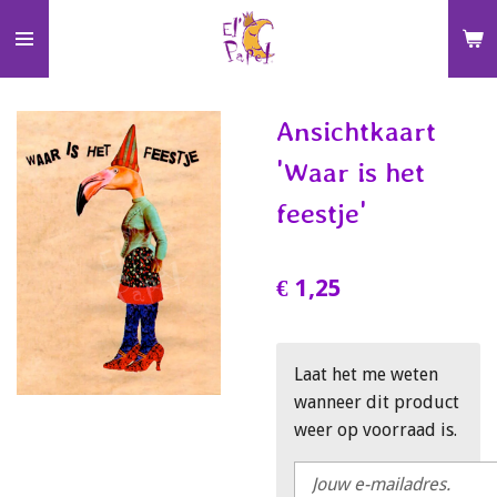
Ga
direct
naar
de
Ansichtkaart
hoofdinhoud
'Waar is het
feestje'
€ 1,25
Laat het me weten
wanneer dit product
weer op voorraad is.