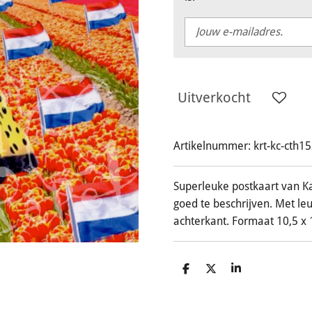
Uitverkocht
Artikelnummer:
krt-kc-cth1
Superleuke postkaart van Ka
goed te beschrijven. Met leu
achterkant. Formaat 10,5 x 
D
D
S
e
e
h
l
e
a
e
l
r