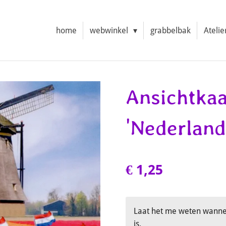
home
webwinkel
grabbelbak
Atelie
Ansichtkaa
'Nederland
€ 1,25
Laat het me weten wannee
is.