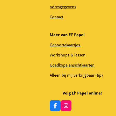
Adresgegevens
Contact
Meer van El' Papel
Geboortekaartjes
Workshops & lessen
Goedkope ansichtkaarten
Alleen bij mij verkrijgbaar (tip)
Volg El' Papel online!
F
I
a
n