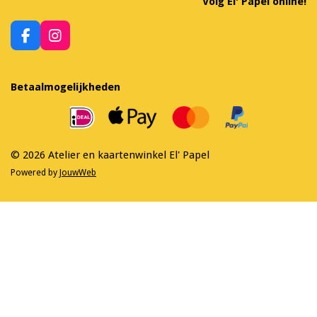
Volg El' Papel online!
F
I
a
n
c
s
e
t
Betaalmogelijkheden
b
a
o
g
o
r
k
a
m
© 2026 Atelier en kaartenwinkel El' Papel
Powered by
JouwWeb