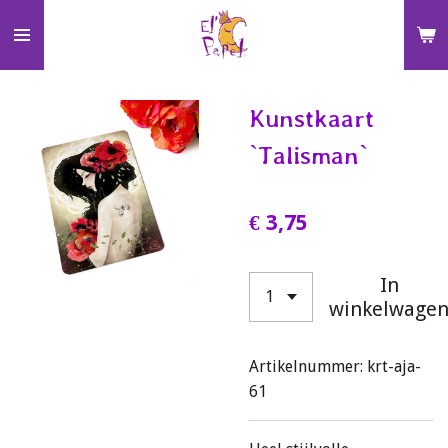
Ga
direct
naar
de
Kunstkaart
hoofdinhoud
`Talisman`
€ 3,75
In
winkelwage
Artikelnummer:
krt-aja-
61