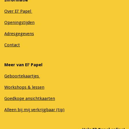
Over El' Papel
Openingstijden
Adresgegevens
Contact
Meer van El' Papel
Geboortekaartjes
Workshops & lessen
Goedkope ansichtkaarten
Alleen bij mij verkrijgbaar (tip)