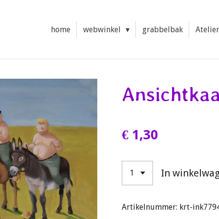
home
webwinkel
grabbelbak
Atelie
Ansichtkaa
€ 1,30
In winkelwa
Artikelnummer:
krt-ink779