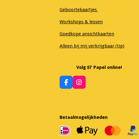
Geboortekaartjes
Workshops & lessen
Goedkope ansichtkaarten
Alleen bij mij verkrijgbaar (tip)
Volg El' Papel online!
F
I
a
n
c
s
e
t
b
a
o
g
Betaalmogelijkheden
o
r
k
a
m