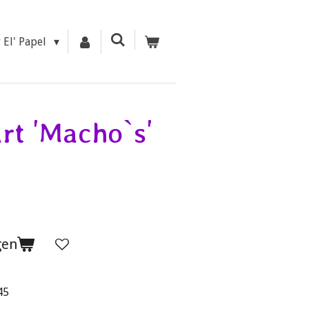
r El' Papel
rt 'Macho`s'
gen
45