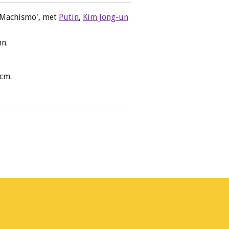
'Machismo', met
Putin
,
Kim Jong-un
.
nn.
 cm.