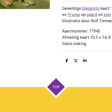
Geweldige
Inkognito
kaart 
en
Trump
op
paard
en
ezel
Illustratie door Rolf Tiema
Kaartnummer: 77945
Afmeting kaart 10,5 x 14, 8
Glans coating.
D
D
S
e
e
h
l
e
a
e
l
r
n
e
TOP