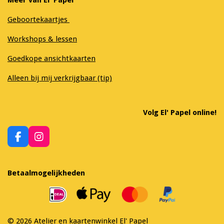
Geboortekaartjes
Workshops & lessen
Goedkope ansichtkaarten
Alleen bij mij verkrijgbaar (tip)
Volg El' Papel online!
F
I
a
n
c
s
e
t
Betaalmogelijkheden
b
a
o
g
o
r
k
a
m
© 2026 Atelier en kaartenwinkel El' Papel