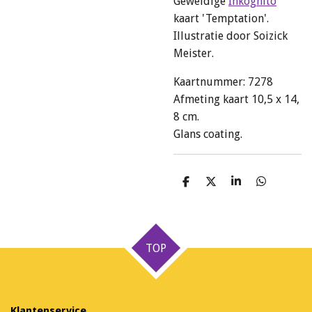
Geweldige
Inkognito
kaart 'Temptation'.
Illustratie door Soizick
Meister.
Kaartnummer: 7278
Afmeting kaart 10,5 x 14,
8 cm.
Glans coating.
D
D
S
D
e
e
h
e
l
e
a
l
e
l
r
e
n
e
n
TOP
Klantenservice