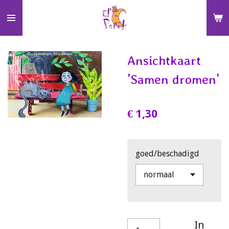
Ga
direct
naar
de
Ansichtkaart
hoofdinhoud
'Samen dromen'
€ 1,30
goed/beschadigd
In