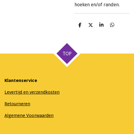
hoeken en/of randen.
D
D
S
D
e
e
h
e
l
e
a
l
e
l
r
e
n
e
n
TOP
Klantenservice
Levertijd en verzendkosten
Retourneren
Algemene Voorwaarden