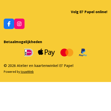
Volg El' Papel online!
F
I
a
n
c
s
e
t
Betaalmogelijkheden
b
a
o
g
o
r
k
a
m
© 2026 Atelier en kaartenwinkel El' Papel
Powered by
JouwWeb