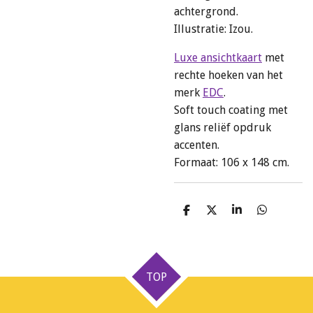
achtergrond.
Illustratie: Izou.
Luxe ansichtkaart
met
rechte hoeken van het
merk
EDC
.
Soft touch coating met
glans reliëf opdruk
accenten.
Formaat: 106 x 148 cm.
D
D
S
D
e
e
h
e
l
e
a
l
e
l
r
e
n
e
n
TOP