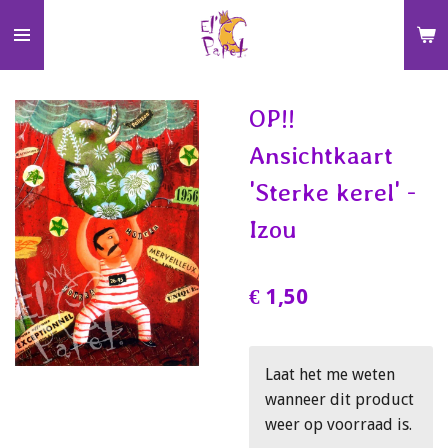
Ga
direct
naar
de
OP!!
hoofdinhoud
Ansichtkaart
'Sterke kerel' -
Izou
€ 1,50
Laat het me weten
wanneer dit product
weer op voorraad is.