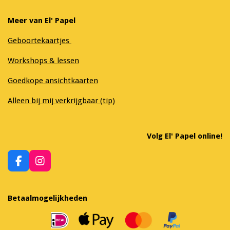
Meer van El' Papel
Geboortekaartjes
Workshops & lessen
Goedkope ansichtkaarten
Alleen bij mij verkrijgbaar (tip)
Volg El' Papel online!
F
I
a
n
c
s
e
t
Betaalmogelijkheden
b
a
o
g
o
r