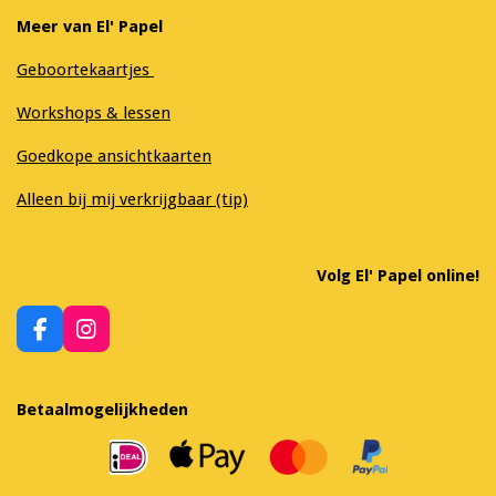
Meer van El' Papel
Geboortekaartjes
Workshops & lessen
Goedkope ansichtkaarten
Alleen bij mij verkrijgbaar (tip)
Volg El' Papel online!
F
I
a
n
c
s
e
t
Betaalmogelijkheden
b
a
o
g
o
r
k
a