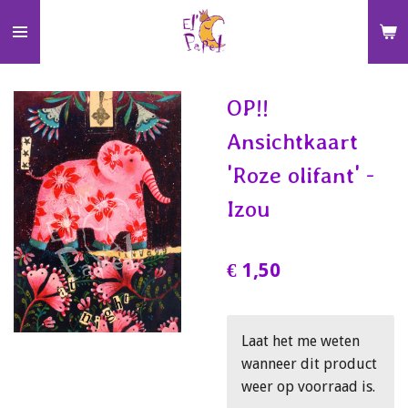
Ga
direct
naar
de
OP!!
hoofdinhoud
Ansichtkaart
'Roze olifant' -
Izou
€ 1,50
Laat het me weten
wanneer dit product
weer op voorraad is.