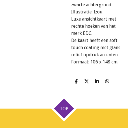
zwarte achtergrond.
Illustratie: Izou.
Luxe ansichtkaart met
rechte hoeken van het
merk EDC.
De kaart heeft een soft
touch coating met glans
reliëf opdruk accenten.
Formaat: 106 x 148 cm.
D
D
S
D
e
e
h
e
l
e
a
l
e
l
r
e
n
e
n
TOP