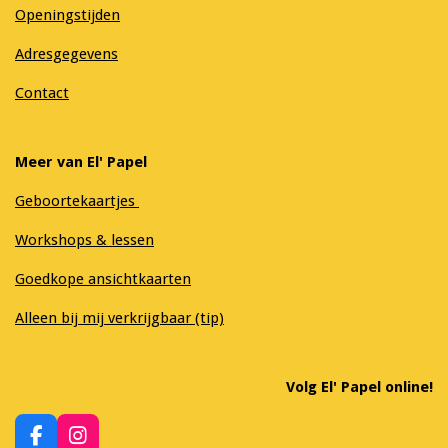
Openingstijden
Adresgegevens
Contact
Meer van El' Papel
Geboortekaartjes
Workshops & lessen
Goedkope ansichtkaarten
Alleen bij mij verkrijgbaar (tip)
Volg El' Papel online!
F
I