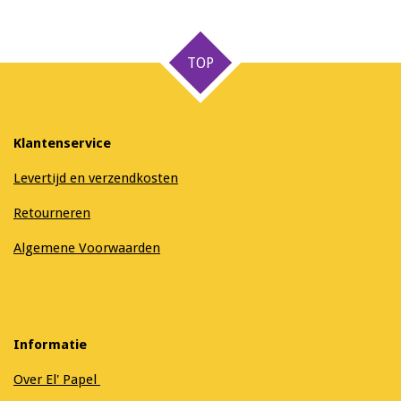
l
e
a
l
e
l
r
e
n
e
n
TOP
Klantenservice
Levertijd en verzendkosten
Retourneren
Algemene Voorwaarden
Informatie
Over El' Papel