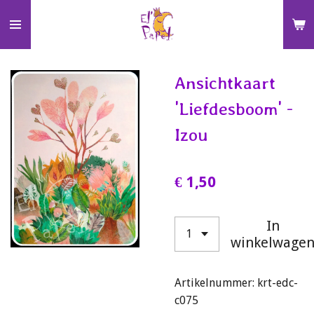
Ga
direct
naar
de
Ansichtkaart
hoofdinhoud
'Liefdesboom' -
Izou
€ 1,50
In
winkelwage
Artikelnummer:
krt-edc-
c075