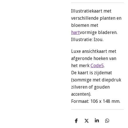
Illustratiekaart met
verschillende planten en
bloemen met
hart
vormige bladeren.
Illustratie: Izou.
Luxe ansichtkaart met
afgeronde hoeken van
het merk
Code5
.
De kaart is zijdemat
(sommige met diepdruk
zilveren of gouden
accenten).
Formaat: 106 x 148 mm.
D
D
S
D
e
e
h
e