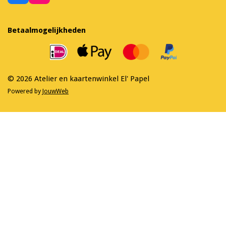
a
n
c
s
e
t
Betaalmogelijkheden
b
a
o
g
o
r
k
a
m
© 2026 Atelier en kaartenwinkel El' Papel
Powered by
JouwWeb