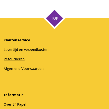
e
e
h
e
l
e
a
l
e
l
r
e
n
e
n
TOP
Klantenservice
Levertijd en verzendkosten
Retourneren
Algemene Voorwaarden
Informatie
Over El' Papel