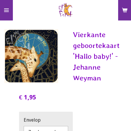
Ga
direct
naar
de
Vierkante
hoofdinhoud
geboortekaart
'Hallo baby!' -
Jehanne
Weyman
€ 1,95
Envelop