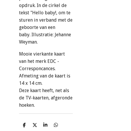
opdruk. In de cirkel de
tekst "Hello baby!, om te
sturen in verband met de
geboorte van een
baby. Illustratie: Jehanne
Weyman.
Mooie vierkante kaart
van het merk EDC -
Corresponcances.
Afmeting van de kaart is
14 x 14 cm.
Deze kaart heeft, net als
de TV-kaarten, afgeronde
hoeken.
D
D
S
D