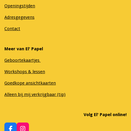
Openingstijden
Adresgegevens
Contact
Meer van El' Papel
Geboortekaartjes
Workshops & lessen
Goedkope ansichtkaarten
Alleen bij mij verkrijgbaar (tip)
Volg El' Papel online!
F
I