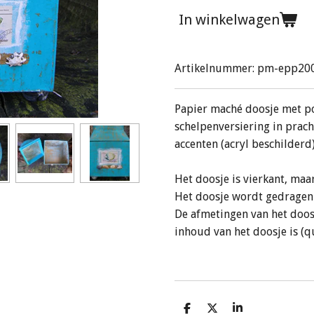
In winkelwagen
Artikelnummer:
pm-epp20
Papier maché doosje met po
schelpenversiering in prac
accenten (acryl beschilderd)
Het doosje is vierkant, maa
Het doosje wordt gedragen 
De afmetingen van het doosje
inhoud van het doosje is (q
D
D
S