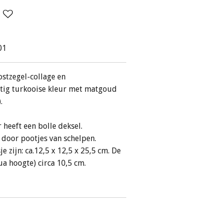
01
stzegel-collage en
htig turkooise kleur met matgoud
.
r heeft een bolle deksel.
door pootjes van schelpen.
 zijn: ca.12,5 x 12,5 x 25,5 cm. De
ua hoogte) circa 10,5 cm.