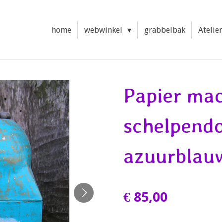
home
webwinkel
grabbelbak
Atelie
Papier ma
schelpendo
azuurblau
€ 85,00