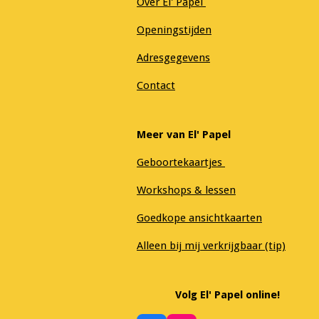
Over El' Papel
Openingstijden
Adresgegevens
Contact
Meer van El' Papel
Geboortekaartjes
Workshops & lessen
Goedkope ansichtkaarten
Alleen bij mij verkrijgbaar (tip)
Volg El' Papel online!