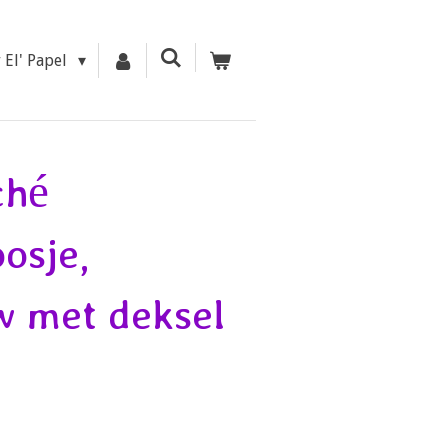
r El' Papel
ché
osje,
w met deksel