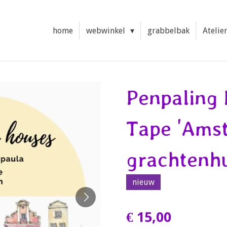
home
webwinkel
grabbelbak
Atelie
Penpaling 
Tape 'Ams
grachtenhu
nieuw
€ 15,00