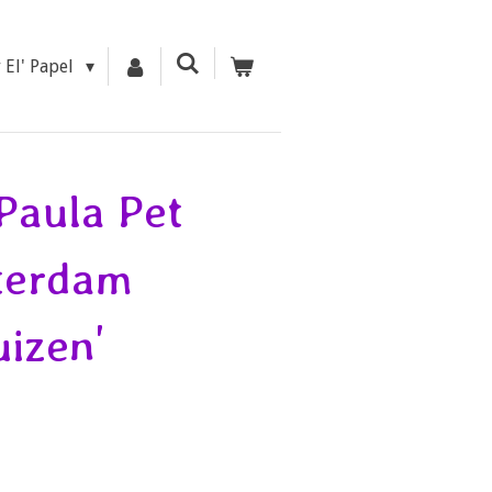
r El' Papel
Paula Pet
terdam
izen'