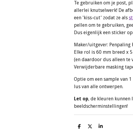
Te gebruiken om je post, pl
allerlei knutselwerk! De a
een 'kiss-cut' zodat ze als
st
pellen om te gebruiken, ge
Dus eigenlijk een sticker o
Maker/uitgever: Penpaling
Elke rol is 60 mm breed x 
(en daardoor dus alleen te 
Verwijderbare masking tape
Optie om een sample van 1 
lus van alle ontwerpen.
Let op
, de kleuren kunnen l
beeldscherminstellingen!
D
D
S
e
e
h