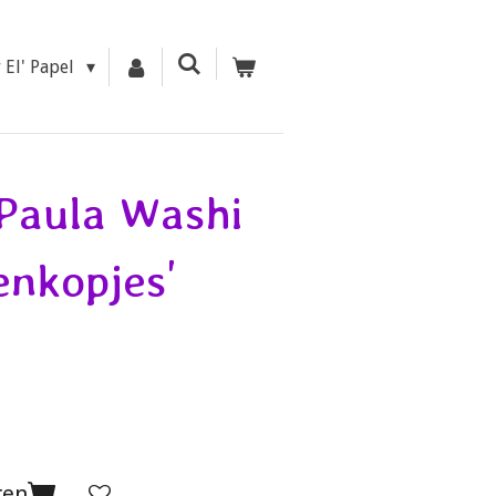
r El' Papel
 Paula Washi
enkopjes'
gen