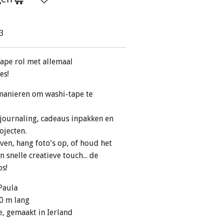
3
ape
rol met allemaal
es!
 manieren om washi-tape te
 journaling, cadeaus inpakken en
ojecten.
ven, hang foto's op, of houd het
 snelle creatieve touch... de
os!
 Paula
10 m lang
, gemaakt in Ierland