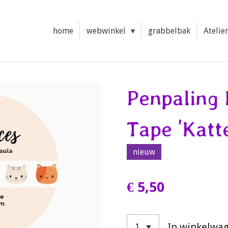
home
webwinkel
grabbelbak
Atelie
Penpaling
Tape 'Katt
nieuw
€ 5,50
In winkelwa