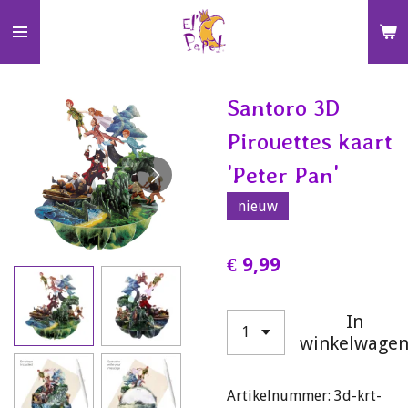
Ga
direct
naar
de
Santoro 3D
hoofdinhoud
Pirouettes kaart
'Peter Pan'
nieuw
€ 9,99
In
winkelwage
Artikelnummer:
3d-krt-