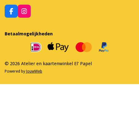
F
I
a
n
c
s
e
t
Betaalmogelijkheden
b
a
o
g
o
r
k
a
m
© 2026 Atelier en kaartenwinkel El' Papel
Powered by
JouwWeb