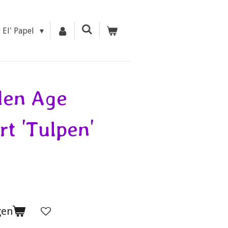
r El' Papel
den Age
rt 'Tulpen'
gen