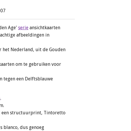
007
lden Age'
serie
ansichtkaarten
eachtige afbeeldingen in
ar het Nederland, uit de Gouden
 kaarten om te gebruiken voor
en tegen een Delftsblauwe
s
.
cm.
 een structuurprint, Tintoretto
is blanco, dus genoeg