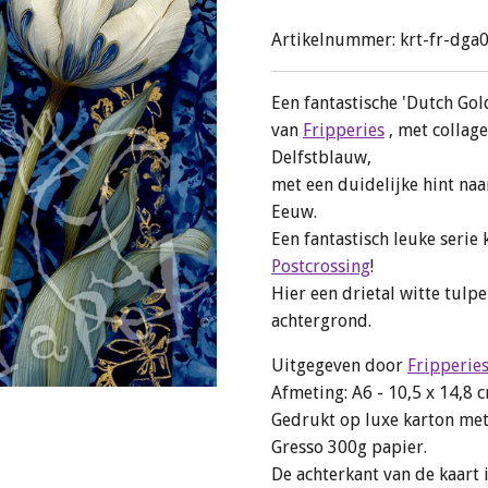
Artikelnummer:
krt-fr-dga
Een fantastische 'Dutch Go
van
Fripperies
, met collag
Delfstblauw,
met een duidelijke hint na
Eeuw.
Een fantastisch leuke serie
Postcrossing
!
Hier een drietal witte tulp
achtergrond.
Uitgegeven door
Fripperie
Afmeting: A6 - 10,5 x 14,8 
Gedrukt op luxe karton met
Gresso 300g papier.
De achterkant van de kaart 